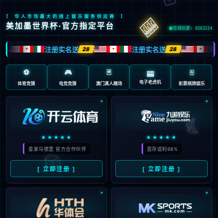
页面错误！请稍后再试～
V5.0.9
{ 十年磨一剑-为API开发设计的高性能框架 }