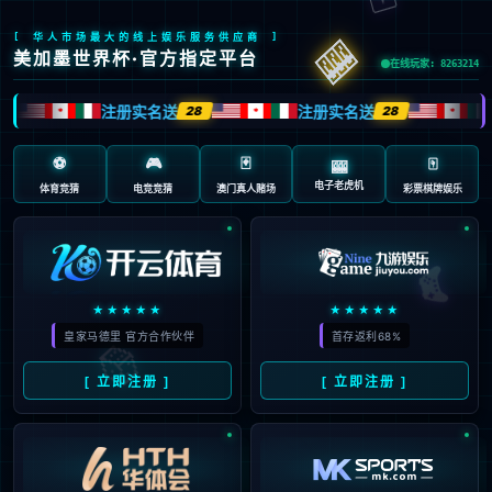
页面错误！请稍后再试～
V5.0.9
{ 十年磨一剑-为API开发设计的高性能框架 }