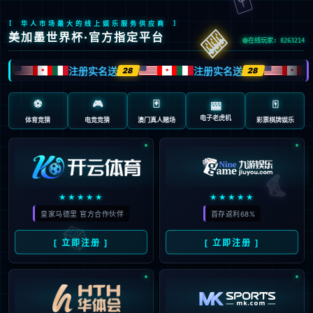
页面错误！请稍后再试～
V5.0.9
{ 十年磨一剑-为API开发设计的高性能框架 }