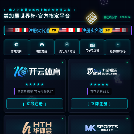
页面错误！请稍后再试～
V5.0.9
{ 十年磨一剑-为API开发设计的高性能框架 }