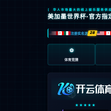
页面错误！请稍后再试～
V5.0.9
{ 十年磨一剑-为API开发设计的高性能框架 }