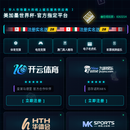
页面错误！请稍后再试～
V5.0.9
{ 十年磨一剑-为API开发设计的高性能框架 }