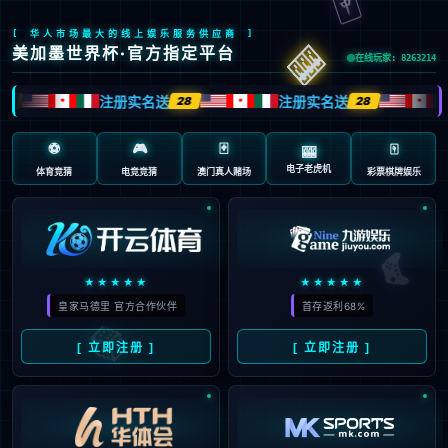
页面错误！请稍后再试～
V5.0.9
{ 十年磨一剑-为API开发设计的高性能框架 }